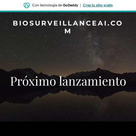
Con tecnología de
GoDaddy
|
Crea tu sitio gratis
BIOSURVEILLANCEAI.CO
M
‌‌Próximo lanzamiento